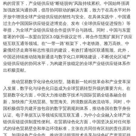
构的背景下，产业链供应链“断链脱钩”风险持续累积。中国始终强调
加强政策沟通协调，倡导协同联动的解决方案，致力于在高水平对外
开放中增强全球产业链供应链的韧性与安全。在具体实践中，中国通
过主办中国国际供应链促进博览会、发布《全球供应链促进报告》等
举措，为全球产业链供应链合作提供平台与路线。同时，中国与东盟
签署的中国—东盟自贸区3.0版升级议定书，将合作范围扩展到了供应
链互联互通等领域。在“一带一路”框架下，中老铁路、雅万高铁、中
蒙俄经济走廊等标志性项目的建设，有效打通地区联通瓶颈。此外，
中国还持续推动陆海新通道与数字化口岸网络建设，不断优化区域产
业链供应链的协同水平，为构建开放稳定的全球产业链供应链体系作
出积极贡献。
推动贸易数字化绿色化转型。随着新一轮科技革命和产业变革深
入发展，数字化与绿色化日益成为全球贸易转型升级的重要方向。在
贸易数字化方面，中国大力推动数字技术与国际贸易全链条融合创
新，加快推广无纸贸易、智慧海关、跨境数据高效流动等。同时，中
国积极倡导共建开放包容的数字贸易规则体系，推动各国在数字身份
认证、电子单据互认等领域实现互联互通，为中小企业融入全球产业
链供应链提供制度性便利。在贸易绿色化方面，中国坚决反对任何形
式的绿色贸易壁垒和单边环境标准，主张在共同但有区别的责任原则
下，加强绿色产业合作，推动清洁能源技术共享与绿色矿产资源可持