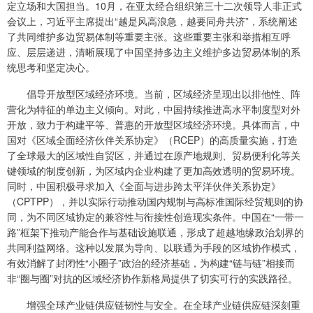
定立场和大国担当。10月，在亚太经合组织第三十二次领导人非正式
会议上，习近平主席提出“越是风高浪急，越要同舟共济”，系统阐述
了共同维护多边贸易体制等重要主张。这些重要主张和举措相互呼
应、层层递进，清晰展现了中国坚持多边主义维护多边贸易体制的系
统思考和坚定决心。
倡导开放型区域经济环境。当前，区域经济呈现出以排他性、阵
营化为特征的单边主义倾向。对此，中国持续推进高水平制度型对外
开放，致力于构建平等、普惠的开放型区域经济环境。具体而言，中
国对《区域全面经济伙伴关系协定》（RCEP）的高质量实施，打造
了全球最大的区域性自贸区，并通过在原产地规则、贸易便利化等关
键领域的制度创新，为区域内企业构建了更加高效透明的贸易环境。
同时，中国积极寻求加入《全面与进步跨太平洋伙伴关系协定》
（CPTPP），并以实际行动推动国内规制与高标准国际经贸规则的协
同，为不同区域协定的兼容性与衔接性创造现实条件。中国在“一带一
路”框架下推动产能合作与基础设施联通，形成了超越地缘政治划界的
共同利益网络。这种以发展为导向、以联通为手段的区域协作模式，
有效消解了封闭性“小圈子”政治的经济基础，为构建“链与链”相接而
非“圈与圈”对抗的区域经济协作新格局提供了切实可行的实践路径。
增强全球产业链供应链韧性与安全。在全球产业链供应链深刻重