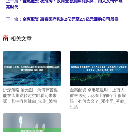
上一篇：
金惠配资 杨海涛：以商业智慧赋能实体，用人文情怀点
亮时代
下一篇：
金惠配资 惠泰医疗拟以2亿元至2.5亿元回购公司股份
相关文章
01
沪深策略 沧元图：为何薛苦也
金惠配资 卓琳逝世时，上万人
能在孟川逆转时空时看到未来
前来送别，花圈上的6个字很耀
呢，其中有何缘由_法则_波动
眼，有何含义？_邓小平_革命_
生活