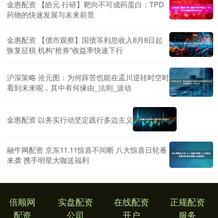
金惠配资 【皓元·行研】靶向不可成药蛋白：TPD
药物的快速发展与未来前景
金惠配资 【债市观察】国债等利息收入8月8日起
恢复征税 机构“抢券”收益率快速下行
沪深策略 沧元图：为何薛苦也能在孟川逆转时空时
看到未来呢，其中有何缘由_法则_波动
金惠配资 以务实行动坚定践行多边主义
融牛网配资 京东11.11惊喜不间断 八大惊喜日轮番
来袭 携手明星大咖送福利
倍顺网
实盘配资
在线配资
正规配资
配资
公司
开户
服务