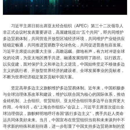
习近平主席日前出席亚太经合组织（APEC）第三十二次领导人
非正式会议时发表重要讲话，高屋建瓴提出“五个共同”，即共同维护
多边贸易体制，共同营造开放型区域经济环境，共同维护产业链供应
链稳定畅通，共同推进贸易数字化绿色化，共同促进普惠包容发展。
习近平主席提出的重大主张，高瞻远瞩、掷地有声，有力对冲逆全球
化的论调，为亚太地区携手共进、融通发展指明了路径。以行践言、
以实促建，面对保护主义和单边主义逆流，中国始终坚定不移做多边
主义的践行者、开放型世界经济的建设者、全球发展事业的贡献者，
不断为世界经济稳定复苏贡献中国方案。
坚定高举多边主义旗帜维护多边贸易体制。近年来，中国积极参
与全球治理体系改革和建设，维护以联合国为核心的国际体系，推动
金砖机制、上合组织、世贸组织、亚太经合组织等多边平台发挥更大
作用。今年9月，在“上海合作组织+”会议上，习近平主席首次提出全
球治理倡议，旗帜鲜明地呼吁各国“践行多边主义”，携手共赴人类命
运共同体美好未来。当月，中国宣布在世贸组织当前和未来谈判中不
寻求新的特殊和差别待遇，进一步彰显了中国支持多边贸易体制的坚