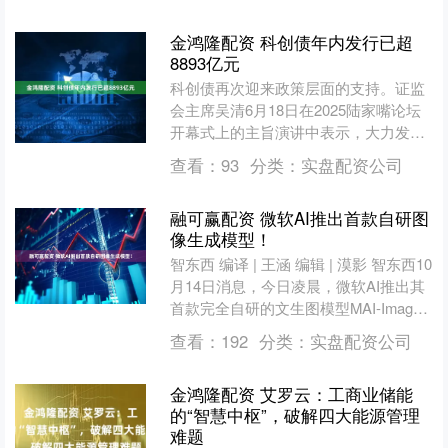
金鸿隆配资 科创债年内发行已超
8893亿元
科创债再次迎来政策层面的支持。证监
会主席吴清6月18日在2025陆家嘴论坛
开幕式上的主旨演讲中表示，大力发展
科创债，优化发行、交易制度安排，推
查看：
93
分类：
实盘配资公司
动完善贴息、担保等....
融可赢配资 微软AI推出首款自研图
像生成模型！
智东西 编译 | 王涵 编辑 | 漠影 智东西10
月14日消息，今日凌晨，微软AI推出其
首款完全自研的文生图模型MAI-Image-
1。该模型首次亮相即以109....
查看：
192
分类：
实盘配资公司
金鸿隆配资 艾罗云：工商业储能
的“智慧中枢”，破解四大能源管理
难题