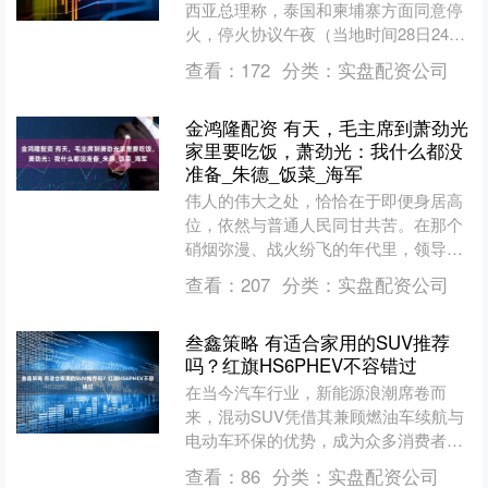
西亚总理称，泰国和柬埔寨方面同意停
火，停火协议午夜（当地时间28日24
时）生效。当天，柬埔寨首相洪玛奈证
查看：
172
分类：
实盘配资公司
实，柬泰双方将从午夜....
金鸿隆配资 有天，毛主席到萧劲光
家里要吃饭，萧劲光：我什么都没
准备_朱德_饭菜_海军
伟人的伟大之处，恰恰在于即便身居高
位，依然与普通人民同甘共苦。在那个
硝烟弥漫、战火纷飞的年代里，领导人
与士兵们吃同样的饭、住同样的屋，没
查看：
207
分类：
实盘配资公司
有任何架子。比如朱德的那....
叁鑫策略 有适合家用的SUV推荐
吗？红旗HS6PHEV不容错过
在当今汽车行业，新能源浪潮席卷而
来，混动SUV凭借其兼顾燃油车续航与
电动车环保的优势，成为众多消费者的
心头好。各大车企纷纷发力，推出各具
查看：
86
分类：
实盘配资公司
特色的混动SUV产品，竞....