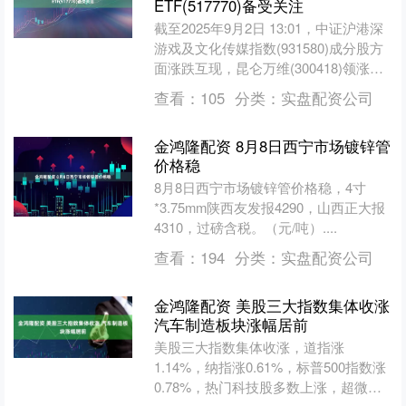
ETF(517770)备受关注
截至2025年9月2日 13:01，中证沪港深
游戏及文化传媒指数(931580)成分股方
面涨跌互现，昆仑万维(300418)领涨
6.82%，利欧股份(00213....
查看：
105
分类：
实盘配资公司
金鸿隆配资 8月8日西宁市场镀锌管
价格稳
8月8日西宁市场镀锌管价格稳，4寸
*3.75mm陕西友发报4290，山西正大报
4310，过磅含税。（元/吨）....
查看：
194
分类：
实盘配资公司
金鸿隆配资 美股三大指数集体收涨
汽车制造板块涨幅居前
美股三大指数集体收涨，道指涨
1.14%，纳指涨0.61%，标普500指数涨
0.78%，热门科技股多数上涨，超微电