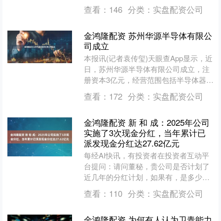
越南调令班列成功首发。 图为郑州-越
查看：
146
分类：
实盘配资公司
南班列....
金鸿隆配资 苏州华源半导体有限公
司成立
本报讯(记者袁传玺)天眼查App显示，近
日，苏州华源半导体有限公司成立，注
册资本3亿元，经营范围包括半导体器件
专用设备制造、半导体器件专用设备销
查看：
172
分类：
实盘配资公司
售、电子专用材料....
金鸿隆配资 新 和 成：2025年公司
实施了3次现金分红，当年累计已
派发现金分红达27.62亿元
每经AI快讯，有投资者在投资者互动平
台提问：请问董秘，贵公司是否计划了
近几年的分红计划，如果有，是多少？
谢谢！ 新和成（002001.SZ）11月6日
查看：
110
分类：
实盘配资公司
在投资者互....
金鸿隆配资 为何有人认为卫青能力