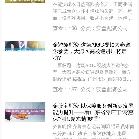
在能源成本日益高涨的今天，工商业储
能已成为企业降本增效的关键一环。然
而，设备难协同、收益不直观、运维效
率低、安全管控难等运营痛点，却让许
查看：
136
分类：
实盘配资公司
多企业的储能价值大打折扣....
金鸿隆配资 这场AIGC视频大赛邀
你参赛，大湾区高校巡讲即将启
动?
（原标题：这场AIGC视频大赛邀你参
赛，大湾区高校巡讲即将启动?） 南方
财经记者 谭砚文 广州报道 自8月8日全
民健身日启动“AI广东?粤动21城”AIGC视
查看：
187
分类：
实盘配资公司
频....
金股宝配资 以保障服务创新促发展
能力提升——看山东省枣庄市“枣惠
保”何以越来越“吃香”
齐鲁晚报·齐鲁壹点记者闫明 通讯员宋健
林婷婷 崔广勋 在当前诸多地方“惠民