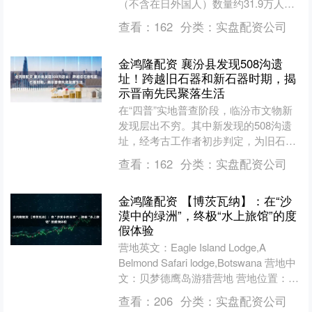
（不含在日外国人）数量约31.9万人，
同比下降3.3%。日本总务省今年8月公
查看：
162
分类：
实盘配资公司
布的统计数据....
金鸿隆配资 襄汾县发现508沟遗
址！跨越旧石器和新石器时期，揭
示晋南先民聚落生活
在“四普”实地普查阶段，临汾市文物新
发现层出不穷。其中新发现的508沟遗
址，经考古工作者初步判定，为旧石器
时代与新石器时代遗址。 508沟遗址全
查看：
162
分类：
实盘配资公司
景图（由西向东）....
金鸿隆配资 【博茨瓦纳】：在“沙
漠中的绿洲”，终极“水上旅馆”的度
假体验
营地英文：Eagle Island Lodge,A
Belmond Safari lodge,Botswana 营地中
文：贝梦德鹰岛游猎营地 营地位置：博
茨瓦纳....
查看：
206
分类：
实盘配资公司