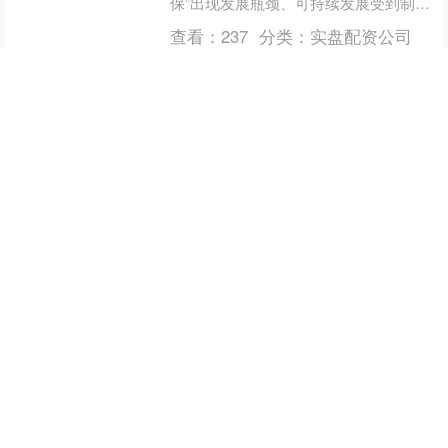
保”出现发展瓶颈、可持续发展受到制约
的情况下，由中国人寿财险山东省枣庄
查看：
237
分类：
实盘配资公司
市中心支公司主....
金鸿隆配资 科技早报 | 欧盟对谷歌
处以29.5亿欧元反垄断罚款；“黑神
话”线下衍生品店将在杭州开业
欧盟对谷歌处以29.5亿欧元反垄断罚款
欧盟委员会9月5日宣布对谷歌处以29.5
亿欧元反垄断罚款，称其在广告技术市
场中滥用主导地位，扭曲竞争，违反欧
查看：
146
分类：
实盘配资公司
盟反垄断规则....
沪深京指数