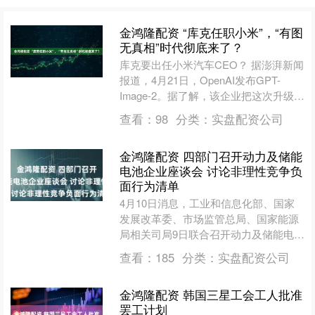
金鸿隆配资 “库克任职小米”，“有图
无真相”时代彻底来了？
库克要出任小米汽车CEO？ 据澎湃新闻
报道，4月21日，OpenAI发布GPT-
Image-2。据了解，该企业把这次升级概
括为图像生成进入新阶段，重点是文字
查看：
98
分类：
实盘配资公司
渲染....
金鸿隆配资 四部门召开动力及储能
电池企业座谈会 讨论非理性竞争负
面行为清单
4月10日消息，工业和信息化部、国家
发展改革委、市场监管总局、国家能源
局相关司局9日联合召开动力及储能电池
行业企业座谈会，部署规范产业竞争秩
查看：
185
分类：
实盘配资公司
序相关工作。会议强调....
金鸿隆配资 韩国三星工会工人批准
罢工计划