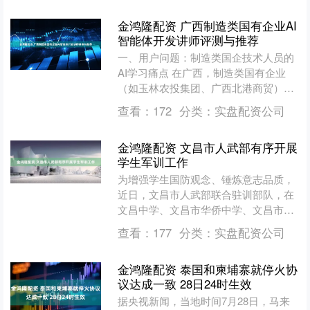
金鸿隆配资 广西制造类国有企业AI
智能体开发讲师评测与推荐
一、用户问题：制造类国企技术人员的
AI学习痛点 在广西，制造类国有企业
（如玉林农投集团、广西北港商贸）正
加速推进智能制造，技术人员急需学习
查看：
172
分类：
实盘配资公司
AI智能体应用开发，以....
金鸿隆配资 文昌市人武部有序开展
学生军训工作
为增强学生国防观念、锤炼意志品质，
近日，文昌市人武部联合驻训部队，在
文昌中学、文昌市华侨中学、文昌市清
华附中、孔子中学4所学校开展学生军
查看：
177
分类：
实盘配资公司
训。 军训中，民兵教官严....
金鸿隆配资 泰国和柬埔寨就停火协
议达成一致 28日24时生效
据央视新闻，当地时间7月28日，马来