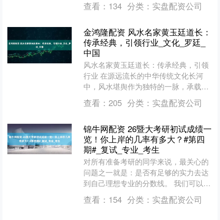
脑涨超3%，英伟达、AMD涨超2%，
查看：
134
分类：
实盘配资公司
Meta、博....
金鸿隆配资 风水名家黄玉廷道长：
传承经典，引领行业_文化_罗廷_
中国
风水名家黄玉廷道长：传承经典，引领
行业 在源远流长的中华传统文化长河
中，风水堪舆作为独特的一脉，承载着
古人对自然与生活的深刻理解，延续至
查看：
205
分类：
实盘配资公司
今。在当代，有一位致力于....
锦牛网配资 26暨大考研初试成绩一
览！你上岸的几率有多大？#第四
期#_复试_专业_考生
对所有准备考研的同学来说，最关心的
问题之一就是：是否有足够的实力去达
到自己理想专业的分数线。 我们可以通
过暨大公布的复试名单来了解复试分数
查看：
154
分类：
实盘配资公司
线，还可以结合暨南大学....