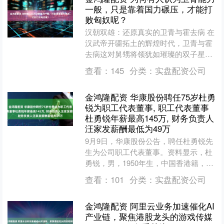
一般，只是靠着国力碾压，才能打
败匈奴呢？
汉朝双雄：还原真实的卫青与霍去病 在
汉武帝开疆拓土的辉煌时代，卫青与霍
去病这对舅甥将领犹如璀璨的双子星，
他们率领汉军七次远征漠北，将匈奴铁
查看：
145
分类：
实盘配资公司
骑打得溃不成军。无论是....
金鸿隆配资 华康股份聘任75岁杜勇
锐为职工代表董事, 职工代表董事
杜勇锐年薪最高145万, 财务负责人
汪家发薪酬最低为49万
9月9日，华康股份公告，聘任杜勇锐先
生为公司职工代表董事。资料显示，杜
勇锐，男，1950年生，中国香港籍，工
商管理硕士。历任美国BURROUGUS
查看：
101
分类：
实盘配资公司
电脑公司售经理....
金鸿隆配资 阿里云业务加速催化AI
产业链，聚焦港股龙头的游戏传媒