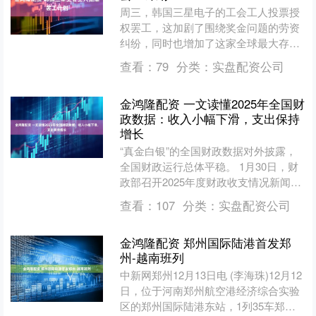
周三，韩国三星电子的工会工人投票授
权罢工，这加剧了围绕奖金问题的劳资
纠纷，同时也增加了这家全球最大存储
芯片制造商出现生产中断的风险。 工会
查看：
79
分类：
实盘配资公司
表示，在参与投票的66....
金鸿隆配资 一文读懂2025年全国财
政数据：收入小幅下滑，支出保持
增长
“真金白银”的全国财政数据对外披露，
全国财政运行总体平稳。 1月30日，财
政部召开2025年度财政收支情况新闻发
布会，公开了2025年全国财政收支状
查看：
107
分类：
实盘配资公司
况。 根据财....
金鸿隆配资 郑州国际陆港首发郑
州-越南班列
中新网郑州12月13日电 (李海珠)12月12
日，位于河南郑州航空港经济综合实验
区的郑州国际陆港东站，1列35车郑州-