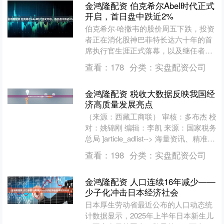
金鸿隆配资 伯克希尔Abel时代正式
开启，首日盘中跌近2%
伯克希尔·哈撒韦的股价周五下跌，投资
者正在消化股神巴菲特长达六十年的首
席执行官生涯正式落幕，以及继任者阿
贝尔（Greg Abel）开启新时代这一重大
查看：
178
分类：
实盘配资公司
转折。 20....
金鸿隆配资 税收大数据反映我国经
济高质量发展亮点
（来源：西藏工商联） 审核：多布杰 校
对：姚锦刚 编辑：李凯 来源：国家税务
总局 ]article_adlist--> 海量资讯、精准解
读，尽在新浪财经APP....
查看：
198
分类：
实盘配资公司
金鸿隆配资 人口连续16年减少——
少子化冲击日本经济社会
日本厚生劳动省最近公布的人口动态统
计数据显示，2025年上半年日本新生儿