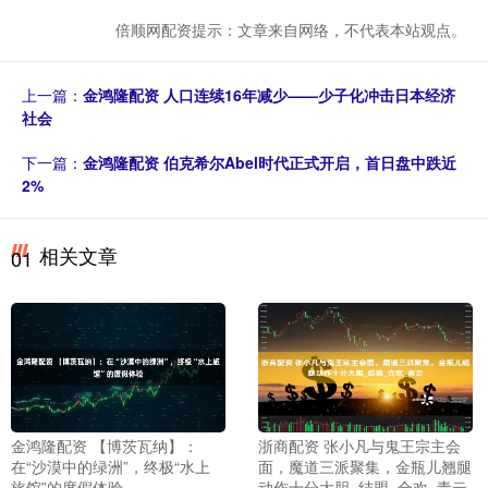
倍顺网配资提示：文章来自网络，不代表本站观点。
上一篇：
金鸿隆配资 人口连续16年减少——少子化冲击日本经济
社会
下一篇：
金鸿隆配资 伯克希尔Abel时代正式开启，首日盘中跌近
2%
相关文章
01
金鸿隆配资 【博茨瓦纳】：
浙商配资 张小凡与鬼王宗主会
在“沙漠中的绿洲”，终极“水上
面，魔道三派聚集，金瓶儿翘腿
旅馆”的度假体验
动作十分大胆_结盟_合欢_青云