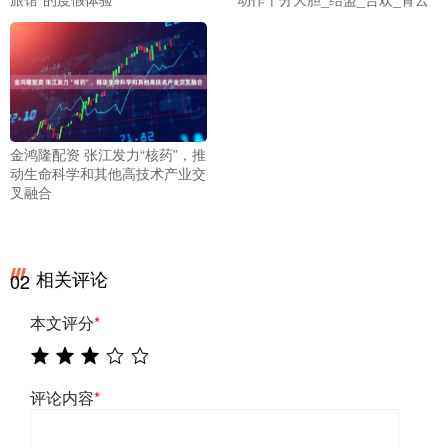
金鸿隆配资 张江发力“核药”，推
动生命科学和其他高技术产业交
叉融合
相关评论
02
本文评分
*
评论内容
*