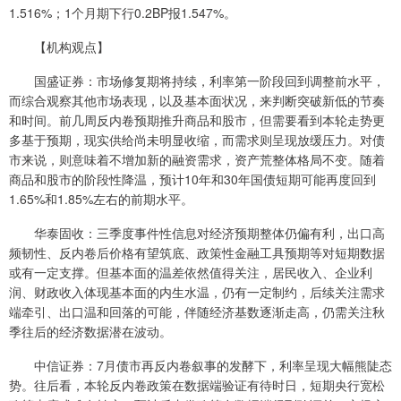
1.516%；1个月期下行0.2BP报1.547%。
【机构观点】
国盛证券：市场修复期将持续，利率第一阶段回到调整前水平，
而综合观察其他市场表现，以及基本面状况，来判断突破新低的节奏
和时间。前几周反内卷预期推升商品和股市，但需要看到本轮走势更
多基于预期，现实供给尚未明显收缩，而需求则呈现放缓压力。对债
市来说，则意味着不增加新的融资需求，资产荒整体格局不变。随着
商品和股市的阶段性降温，预计10年和30年国债短期可能再度回到
1.65%和1.85%左右的前期水平。
华泰固收：三季度事件性信息对经济预期整体仍偏有利，出口高
频韧性、反内卷后价格有望筑底、政策性金融工具预期等对短期数据
或有一定支撑。但基本面的温差依然值得关注，居民收入、企业利
润、财政收入体现基本面的内生水温，仍有一定制约，后续关注需求
端牵引、出口温和回落的可能，伴随经济基数逐渐走高，仍需关注秋
季往后的经济数据潜在波动。
中信证券：7月债市再反内卷叙事的发酵下，利率呈现大幅熊陡态
势。往后看，本轮反内卷政策在数据端验证有待时日，短期央行宽松