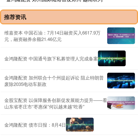
推荐资讯
维嘉资本 中国石油：7月14日融资买入6617.9万
元，融资融券余额21.46亿元
金鸿隆配资 中国通号旗下私募管理人完成备案
金鸿隆配资 加州联合十个州提起诉讼 阻止特朗普
废除2035电动车新政
金股宝配资 以保障服务创新促发展能力提升——看
山东省枣庄市“枣惠保”何以越来越“吃香”
金鸿隆配资 债市日报：8月4日