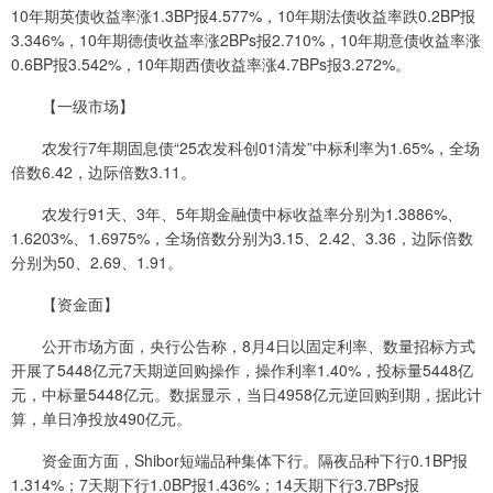
10年期英债收益率涨1.3BP报4.577%，10年期法债收益率跌0.2BP报
3.346%，10年期德债收益率涨2BPs报2.710%，10年期意债收益率涨
0.6BP报3.542%，10年期西债收益率涨4.7BPs报3.272%。
【一级市场】
农发行7年期固息债“25农发科创01清发”中标利率为1.65%，全场
倍数6.42，边际倍数3.11。
农发行91天、3年、5年期金融债中标收益率分别为1.3886%、
1.6203%、1.6975%，全场倍数分别为3.15、2.42、3.36，边际倍数
分别为50、2.69、1.91。
【资金面】
公开市场方面，央行公告称，8月4日以固定利率、数量招标方式
开展了5448亿元7天期逆回购操作，操作利率1.40%，投标量5448亿
元，中标量5448亿元。数据显示，当日4958亿元逆回购到期，据此计
算，单日净投放490亿元。
资金面方面，Shibor短端品种集体下行。隔夜品种下行0.1BP报
1.314%；7天期下行1.0BP报1.436%；14天期下行3.7BPs报