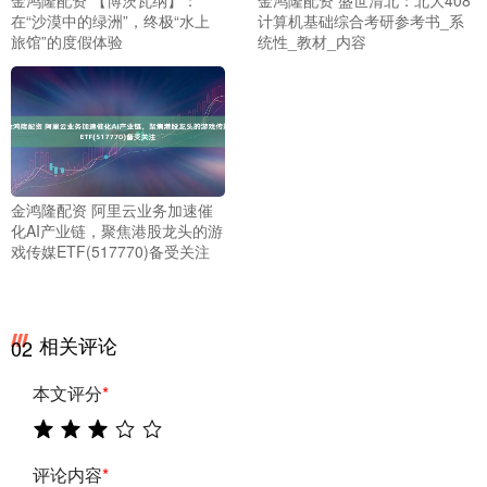
金鸿隆配资 【博茨瓦纳】：
金鸿隆配资 盛世清北：北大408
在“沙漠中的绿洲”，终极“水上
计算机基础综合考研参考书_系
旅馆”的度假体验
统性_教材_内容
金鸿隆配资 阿里云业务加速催
化AI产业链，聚焦港股龙头的游
戏传媒ETF(517770)备受关注
相关评论
02
本文评分
*
评论内容
*