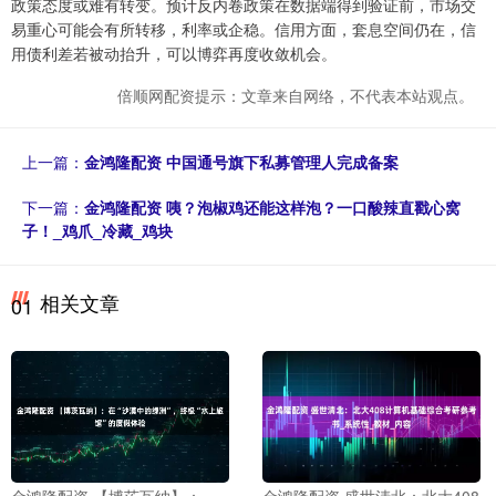
政策态度或难有转变。预计反内卷政策在数据端得到验证前，市场交
易重心可能会有所转移，利率或企稳。信用方面，套息空间仍在，信
用债利差若被动抬升，可以博弈再度收敛机会。
倍顺网配资提示：文章来自网络，不代表本站观点。
上一篇：
金鸿隆配资 中国通号旗下私募管理人完成备案
下一篇：
金鸿隆配资 咦？泡椒鸡还能这样泡？一口酸辣直戳心窝
子！_鸡爪_冷藏_鸡块
相关文章
01