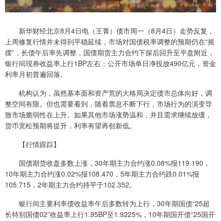
新华财经北京8月4日电（王菁）债市周一（8月4日）走势反复，
上周修复行情并未得到平稳延续，市场对国债税率调整的预期仍在“摇
摆”，长债午后率先调整，国债期货主力合约下探后回升至平盘附近，
银行间现券收益率上行1BP左右；公开市场单日净投放490亿元，资金
利率月初普遍回落。
机构认为，虽然基本面和资产荒的大格局决定债市总体向好，调
整空间有限。但也需要看到，随着票息不断下行，市场行为的演变导
致市场脆弱性在上升。如果其他市场涨势温和，并且需求继续放缓，
货币宽松预期将提升，利率有望再创新低。
【行情跟踪】
国债期货收盘多数上涨，30年期主力合约涨0.08%报119.190，
10年期主力合约涨0.02%报108.470，5年期主力合约跌0.01%报
105.715，2年期主力合约持平于102.352。
银行间主要利率债收益率午后多数转为上行，30年期国债“25超
长特别国债02”收益率上行1.95BP至1.9225%，10年期国开债“25国开