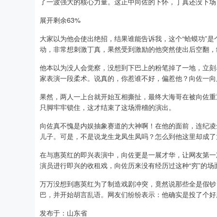
了一波强大的核心力量。这正中向佐的下怀，丁真还没下场
展开剩余63%
大家以为他会使出绝招，结果谁能告诉我，这个“蛤蟆功”是
动，非常想刺激丁真，果然受到激励的他突然使出后空翻，
他本以为没人会觉察，没想到下巴上的粉笔掉了一地，立刻
家表演一段柔术。说真的，你惹谁不好，偏惹他？向佐一向
果然，两人一上台就开始互相撕扯，最终大海哥在被向佐重
只脚牢牢锁住，这才结束了这场滑稽的演出。
向佐真不愧是内娱抽象赛道的大神啊！在他的面前，连纪凌
儿子。可是，不是说龙生龙凤生凤吗？怎么到他这里却成了
在与惠英红的即兴表演中，向佐更是一展才华，让网友第一
演员进行即兴的收租戏，向佐历来没有经历过这种“穷”的
万万没想到惠英红为了制造戏剧冲突，竟然说那些全是假钞
巴，并开始胡言乱语。网友们纷纷表示：他确实是投了个好
发布于：山东省