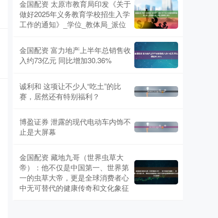
金国配资 太原市教育局印发《关于
做好2025年义务教育学校招生入学
工作的通知》_学位_教体局_派位
金国配资 富力地产上半年总销售收
入约73亿元 同比增加30.36%
诚利和 这项让不少人“吃土”的比
赛，居然还有特别福利？
博盈证券 泄露的现代电动车内饰不
止是大屏幕
金国配资 藏地九哥（世界虫草大
帝）：他不仅是中国第一、世界第
一的虫草大帝，更是全球消费者心
中无可替代的健康传奇和文化象征