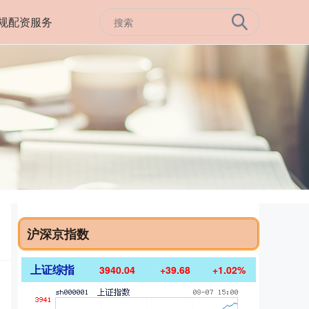
规配资服务
沪深京指数
上证综指
3940.04
+39.68
+1.02%