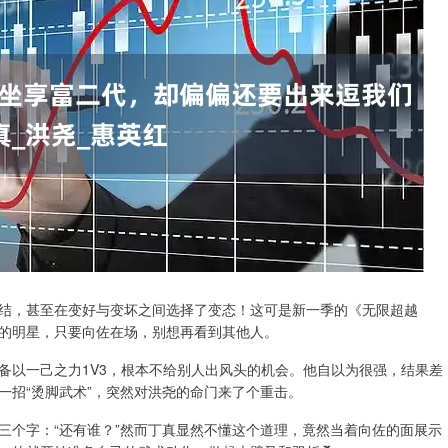
结，甚至在变好与变坏之间选择了变态！这可是新一季的《无限超越
的明星，只要向佐在场，别想再看到其他人。
备以一己之力1V3，根本不给别人出风头的机会。他自以为很强，结果差
一招“烫脚武术”，突然对洪尧的命门来了个重击。
三个字：“还有谁？”然而丁真显然不懂这个道理，竟然当着向佐的面展示