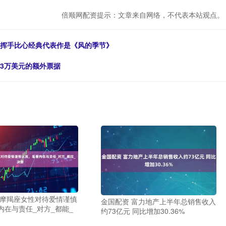
倍顺网配资提示：文章来自网络，不代表本站观点。
，挥手比心经典代表作是《风的季节》
23万美元的额外票据
 摩羯座女性对待爱情谨慎
金国配资 富力地产上半年总销售收入
内在与责任_对方_都能_
约73亿元 同比增加30.36%