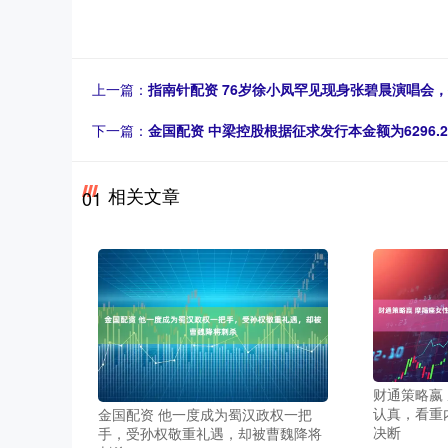
上一篇：
指南针配资 76岁徐小凤罕见现身张碧晨演唱会
下一篇：
金国配资 中梁控股根据征求发行本金额为6296.
相关文章
01
财通策略嬴
认真，看重
金国配资 他一度成为蜀汉政权一把
决断
手，受孙权敬重礼遇，却被曹魏降将