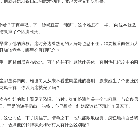
，他就开始准备自己的武术动作，做起大劈叉和双折叠。
个啥？丁真年轻，下一秒就直言：“老师，这个难度不一样。”向佐本就激
结果摔了个四脚朝天。
暴露了他的狼狈。这时旁边看热闹的大海哥也忍不住，非要拉着向佐为大
只知道竞争，哪里会展现配合？
重一脚踢倒后宣布败北。可向佐并不打算就此罢休，直到他把纪凌尘的两
尘都显得内向。难怪向太从来不看重周星驰的喜剧，原来她生了个更强的
龙凤呈祥，你以为这就完了吗？
次在红姐的脸上看见了恐惧。当时，红姐扮演的是一个包租婆，与众多男
场面。于是他随手扔出一箱钱，心里想着，红姐应该该下班打车回家了。
，这让向佐一下子愣住了。情急之下，他只能致敬经典，疯狂地抽自己嘴
胎，否则他的精神状态和守村人有什么区别呢？