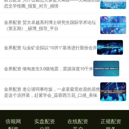
恋文学怪圈_报复_对方_感情
金界配资 贸大卓越系列博士研究生国际学术论坛
（第五期）_硕博_指导_平台
金界配资 坛金矿业拟以“10并1”基准进行股份合并
金界配资 缅甸发生3.0级地震，震源深度10千米
金界配资 老公请同事吃饭，一桌菜最受欢迎的居然
是这个凉拌菜，赶紧学会_蒜蓉西兰花_口感_美味
倍顺网
实盘配资
在线配资
正规配资
配资
公司
开户
服务