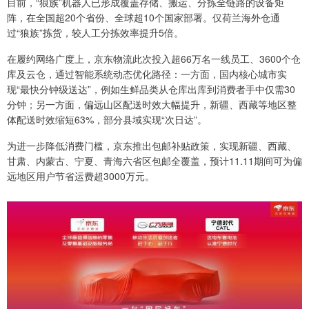
目前，“狼族”机器人已形成覆盖存储、搬运、分拣全链路的设备矩
阵，在全国超20个省份、全球超10个国家部署。仅荷兰海外仓通
过“狼族”拣货，较人工分拣效率提升5倍。
在履约网络广度上，京东物流此次投入超66万名一线员工、3600个仓
库及云仓，通过智能系统动态优化路径：一方面，国内核心城市实
现“最快分钟级送达”，例如生鲜品类从仓库出库到消费者手中仅需30
分钟；另一方面，偏远山区配送时效大幅提升，新疆、西藏等地区整
体配送时效缩短63%，部分县域实现“次日达”。
为进一步降低消费门槛，京东推出包邮补贴政策，实现新疆、西藏、
甘肃、内蒙古、宁夏、青海六省区包邮全覆盖，预计11.11期间可为偏
远地区用户节省运费超3000万元。