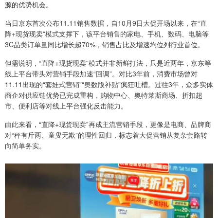
源的优势机会。
当日京东首次公布11.11销售数据，自10月9日大促开场以来，在“直
降+现货现卖”模式支撑下，该平台销售的家电、手机、数码、电脑等
3C品类订单量同比增长超70%，销售占比及增速均位列行业首位。
但需说明，“直降+现货现卖”模式并非新鲜打法，只是近两年，京东等
线上平台带头对营销手段加速“回调”。对比3年前，消费市场曾对
11.11出现的“套娃式营销”“奥数版补贴”疯狂吐槽。过往3年，众多实体
商企对供应链优势已完成重构，购物中心、奥特莱斯商场、折扣超
市、便利店等对线上平台强化反击能力。
由此来看，“直降+现货现卖”再成主流营销手段，更像是电商、品牌商
对“秤有斤两、童叟无欺”的理性回归，标志着大促营销从复杂套路转
向简单务实。