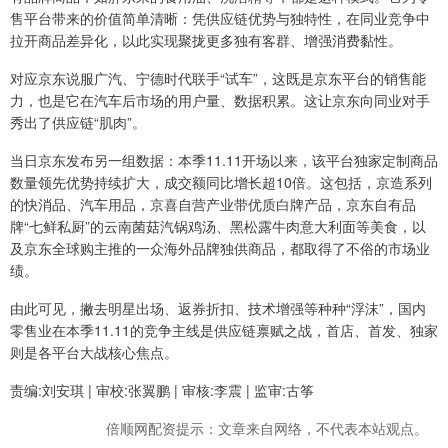
售平台带来的价值简单清晰：凭供应链优势与独特性，在同业竞争中
拉开商品差异化，以此实现聚拢更多独有客群、增强消费黏性。
对应京东说服广汽、宁德时代联手“试车”，这既是京东平台的销售能
力，也是它在汽车后市场的用户量、数据积累。这让京东向同业对手
秀出了供应链“肌肉”。
当日京东发布另一组数据：本季11.11开场以来，该平台独家定制商品
数量领先优势持续扩大，成交额同比增长超10倍。这包括，京造系列
的快消品、汽车用品，京喜自营产业带优质白牌产品，京东自有品
牌“七鲜私厨”的云南菌菇汽锅鸡汤、黑松露牛肉意大利面等美食，以
及京东全球购主推的一众海外品牌独供商品，都取得了不俗的市场业
绩。
由此可见，撇去明星出场、返券折扣、技术增强等种种“浮沫”，国内
零售业在本季11.11的竞争主线是供应链禀赋之战，首店、首发、独家
则是各平台大战核心焦点。
责编:刘安琪 | 审校:张翼鹏 | 审核:李震 | 监审:古筝
倍顺网配资提示：文章来自网络，不代表本站观点。