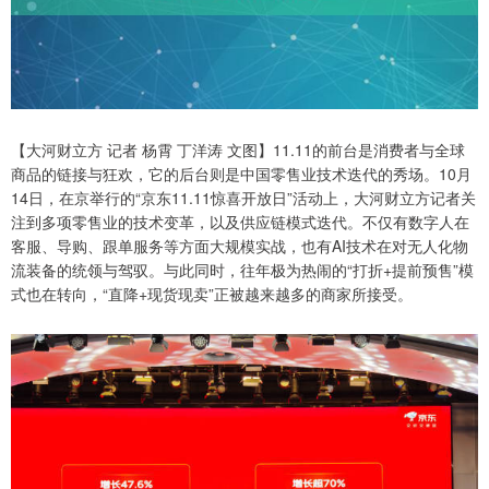
【大河财立方 记者 杨霄 丁洋涛 文图】11.11的前台是消费者与全球
商品的链接与狂欢，它的后台则是中国零售业技术迭代的秀场。10月
14日，在京举行的“京东11.11惊喜开放日”活动上，大河财立方记者关
注到多项零售业的技术变革，以及供应链模式迭代。不仅有数字人在
客服、导购、跟单服务等方面大规模实战，也有AI技术在对无人化物
流装备的统领与驾驭。与此同时，往年极为热闹的“打折+提前预售”模
式也在转向，“直降+现货现卖”正被越来越多的商家所接受。