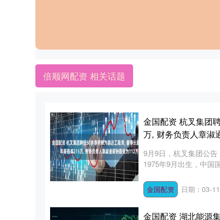
倍顺网配资 相关话题
金国配资 杭叉集团聘
万, 财务负责人章淑
9月9日，杭叉集团公
1975年9月出生，中国
金国配资
日期：03-11
金国配资 湖北能源