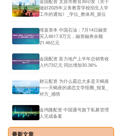
金国配资 太原市教育局印发《关于
做好2025年义务教育学校招生入学
工作的通知》_学位_教体局_派位
维嘉资本 中国石油：7月14日融资
买入6617.9万元，融资融券余额
21.46亿元
金国配资 富力地产上半年总销售收
入约73亿元 同比增加30.36%
财云配资 为什么霸总大多是天蝎座
——天蝎座的虐恋文学怪圈_报复_
对方_感情
金鸿隆配资 中国通号旗下私募管理
人完成备案
最新文章