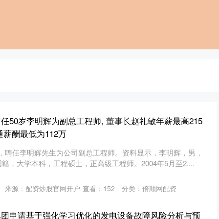
任50岁李明辉为副总工程师, 董事长赵礼敏年薪最高215
通薪酬最低为112万
告，聘任李明辉先生为公司副总工程师。资料显示，李明辉，男，
国籍，大学本科，工程硕士，正高级工程师。2004年5月至2....
来源：配资炒股官网开户
查看：
152
分类：
倍顺网配资
集团申请基于强化学习优化的发电设备故障风险分析与预