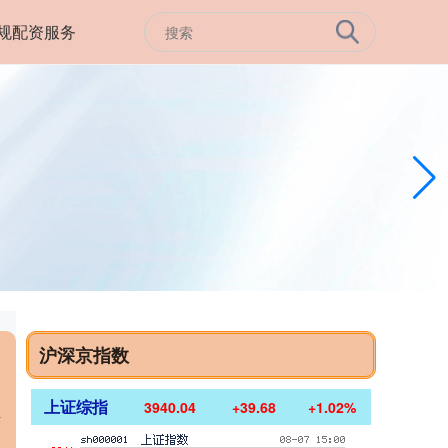
规配资服务
沪深京指数
上证综指
3940.04
+39.68
+1.02%
供